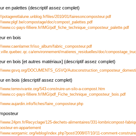
r en palettes (descriptif assez complet)
://potageretlalune.unblog.fr/files/2010/01/fairesoncomposteur.pdf
://www.plgf.be/compostage/doc/compost_palettes.pdf
://www.cc-pays-filliere.fr/IMG/pdf_fiche_technique_composteur_palette.pdf
ur en bois
://www.caenlamer.fr/iso_album/fabric_composteur.pdf
ville.quebec.qc.ca/environnement/matieres_residuelles/doc/compostage_truc
 en bois [et autres matériaux] (descriptif assez complet)
://www.gsvq.org/DOCUMENTS_GSVQ/Autoconstruction_composteur_domesti
r en bois (descriptif assez complet)
://www.terrevivante.org/543-construire-un-silo-a-compost.htm
://www.cc-pays-filliere.fr/IMG/pdf_Fiche_technique_composteur_bois.pdf
://www.aujardin.info/fiches/faire_composteur.php
mposteur
://www.24pm.fr/Recyclage/125-dechets-alimentaires/331-lombricompost-fabriq
osteur-en-appartement
://www.worgamic.org/leblog/index.php?post/2008/07/10/11-comment-construire