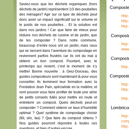
Saviez-vous que les déchets organiques (hors
Composteu
déchets de jardin) représentent 1/3 des poubelles
des ménages? Agir sur ce type de déchets peut
http
donc avoir un impact significatif sur le volume et
http
le poids de nos poubelles… Et la solution est
http
dans nos jardins ! Car que faire de mieux pour
Composte
réduire nos déchets de cuisine et de jardin, que
de les composter ? Dans notre commune,
http
beaucoup d’entre nous ont un jardin; mais ceux
www.
qui se lancent dans l’aventure du compostage en
reviennent parfois frustrés car ils ont du mal à
Composteur
obtenir un bon compost. Pourtant, avec le
printemps qui revient, c’est le moment de s’y
http
mettre! Bonne nouvelle : à Grez-Doiceau, des
Composteu
guides composteurs sont maintenant là pour vous
conseiller. Ils terminent leur formation avec la
http
Fondation Jean Pain, spécialiste en la matière, et
http
vont pouvoir vous faire profiter de toute une série
de petits conseils futés pour mettre en route et
http
entretenir un compost. Quels déchets peut-on
Lombrico
composter ? Comment obtenir un taux d’humidité
optimal ? Quel système de compostage choisir
http
(fût, silo, tas) ? Que faire du compost obtenu ?
comp
Nos guides pourront répondre à toutes ces
http
questions, et bien d’autres encore.