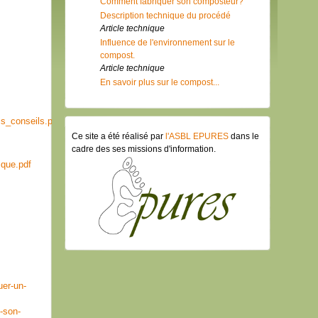
Comment fabriquer son composteur?
Description technique du procédé
Article technique
Influence de l'environnement sur le
compost.
Article technique
En savoir plus sur le compost...
s_conseils.pdf
Ce site a été réalisé par
l'ASBL EPURES
dans le
cadre des ses missions d'information.
que.pdf
uer-un-
-son-